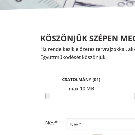
KÖSZÖNJÜK SZÉPEN ME
Ha rendelkezik előzetes tervrajzokkal, akk
Együttműködését köszönjük.
Please
CSATOLMÁNY (01)
leave
max 10 MB
this
field
empty.
Név*