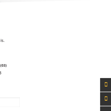
is.
(03)
B