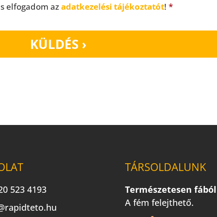
és elfogadom az
adatkezelési tájékoztatót
!
*
OLAT
TÁRSOLDALUNK
20 523 4193
Természetesen fából
A fém felejthető.
@rapidteto.hu