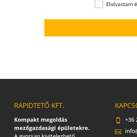
Elolvastam 
RAPIDTETŐ KFT.
KAPCS
Kompakt megoldás
+36 
mezőgazdasági épületekre.
info
A gyorsan kivitelezhető,