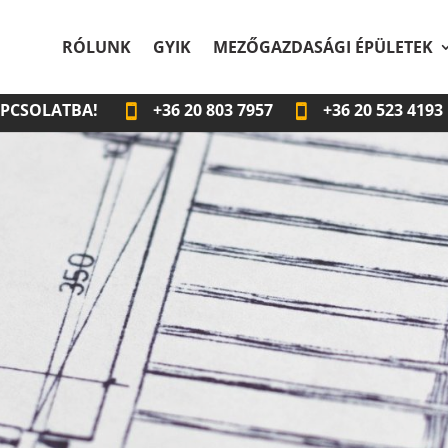
RÓLUNK
GYIK
MEZŐGAZDASÁGI ÉPÜLETEK
APCSOLATBA!
+36
20 803 7957
+36
20 523 4193