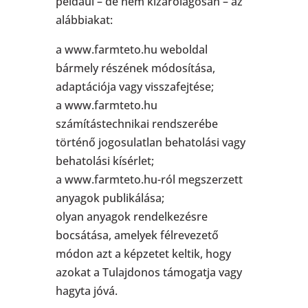
például – de nem kizárólagosan – az
alábbiakat:
a www.farmteto.hu weboldal
bármely részének módosítása,
adaptációja vagy visszafejtése;
a www.farmteto.hu
számítástechnikai rendszerébe
történő jogosulatlan behatolási vagy
behatolási kísérlet;
a www.farmteto.hu-ról megszerzett
anyagok publikálása;
olyan anyagok rendelkezésre
bocsátása, amelyek félrevezető
módon azt a képzetet keltik, hogy
azokat a Tulajdonos támogatja vagy
hagyta jóvá.