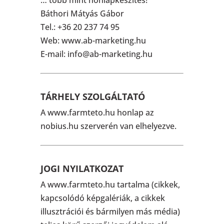
… több mint honlapkészítés!
Báthori Mátyás Gábor
Tel.: +36 20 237 74 95
Web: www.ab-marketing.hu
E-mail: info@ab-marketing.hu
TÁRHELY SZOLGÁLTATÓ
A www.farmteto.hu honlap az
nobius.hu szerverén van elhelyezve.
JOGI NYILATKOZAT
A www.farmteto.hu tartalma (cikkek,
kapcsolódó képgalériák, a cikkek
illusztrációi és bármilyen más média)