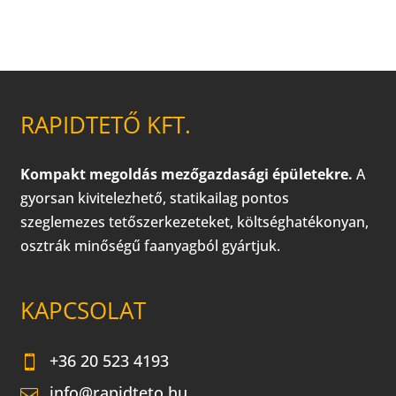
RAPIDTETŐ KFT.
Kompakt megoldás mezőgazdasági épületekre.
A
gyorsan kivitelezhető, statikailag pontos
szeglemezes tetőszerkezeteket, költséghatékonyan,
osztrák minőségű faanyagból gyártjuk.
KAPCSOLAT
+36 20 523 4193
info@rapidteto.hu