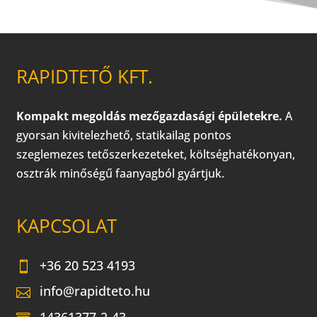
RAPIDTETŐ KFT.
Kompakt megoldás mezőgazdasági épületekre.
A
gyorsan kivitelezhető, statikailag pontos
szeglemezes tetőszerkezeteket, költséghatékonyan,
osztrák minőségű faanyagból gyártjuk.
KAPCSOLAT
+36 20 523 4193
info@rapidteto.hu