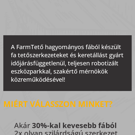
A FarmTető hagyományos fából készült
fa tetőszerkezeteket és keretállást gyárt
időjárásfüggetlenül, teljesen robotizált
eszközparkkal, szakértő mérnökök
közreműködésével!
MIÉRT VÁLASSZON MINKET?
Akár
30%-kal kevesebb fából
2x olyan szilárdságú szerkezet