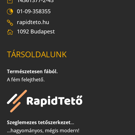
14361377-2-43
01-09-358355
rapidteto.hu
1092 Budapest
TÁRSOLDALUNK
Természetesen fából.
A fém felejthető.
Szeglemezes tetőszerkezet
...
...hagyományos, mégis modern!