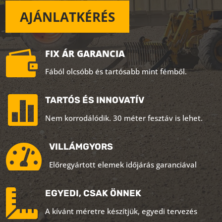
AJÁNLATKÉRÉS

FIX ÁR GARANCIA
Fából olcsóbb és tartósabb mint fémből.

TARTÓS ÉS INNOVATÍV
Nem korrodálódik. 30 méter fesztáv is lehet.

VILLÁMGYORS
Előregyártott elemek időjárás garanciával

EGYEDI, CSAK ÖNNEK
A kívánt méretre készítjük, egyedi tervezés