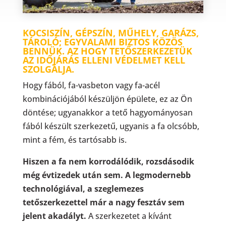
KOCSISZÍN, GÉPSZÍN, MŰHELY, GARÁZS,
TÁROLÓ; EGYVALAMI BIZTOS KÖZÖS
BENNÜK. AZ HOGY TETŐSZERKEZETÜK
AZ IDŐJÁRÁS ELLENI VÉDELMET KELL
SZOLGÁLJA.
Hogy fából, fa-vasbeton vagy fa-acél
kombinációjából készüljön épülete, ez az Ön
döntése; ugyanakkor a tető hagyományosan
fából készült szerkezetű, ugyanis a fa olcsóbb,
mint a fém, és tartósabb is.
Hiszen a fa nem korrodálódik, rozsdásodik
még évtizedek után sem. A legmodernebb
technológiával, a szeglemezes
tetőszerkezettel már a nagy fesztáv sem
jelent akadályt.
A szerkezetet a kívánt