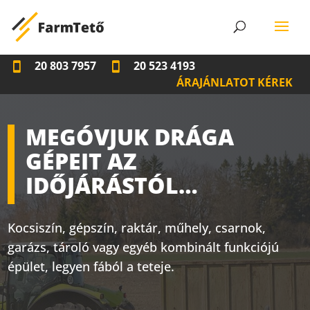
20 803 7957
20 523 4193
ÁRAJÁNLATOT KÉREK
MEGÓVJUK DRÁGA
GÉPEIT AZ
IDŐJÁRÁSTÓL…
Kocsiszín, gépszín, raktár, műhely, csarnok,
garázs, tároló vagy egyéb kombinált funkciójú
épület, legyen fából a teteje.