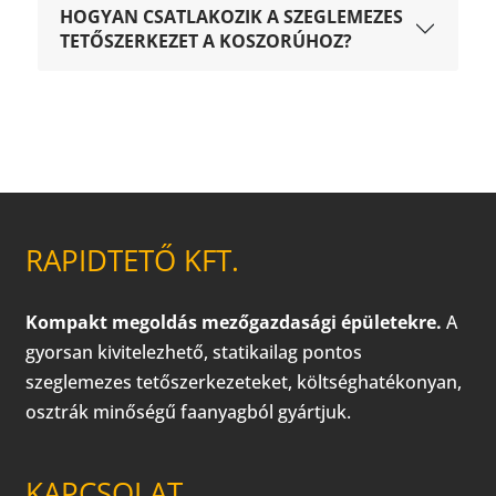
HOGYAN CSATLAKOZIK A SZEGLEMEZES
TETŐSZERKEZET A KOSZORÚHOZ?
RAPIDTETŐ KFT.
Kompakt megoldás mezőgazdasági épületekre.
A
gyorsan kivitelezhető, statikailag pontos
szeglemezes tetőszerkezeteket, költséghatékonyan,
osztrák minőségű faanyagból gyártjuk.
KAPCSOLAT