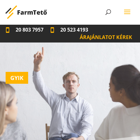
20 803 7957
20 523 4193
ÁRAJÁNLATOT KÉREK
GYIK