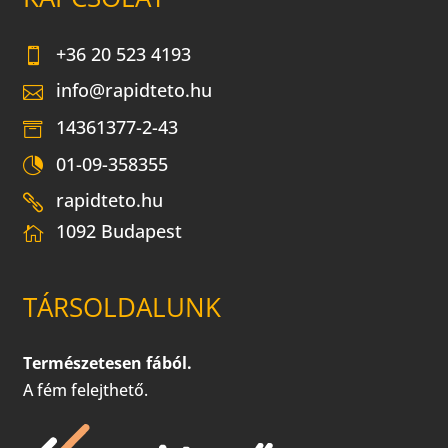
+36 20 523 4193
info@rapidteto.hu
14361377-2-43
01-09-358355
rapidteto.hu
1092 Budapest
TÁRSOLDALUNK
Természetesen fából.
A fém felejthető.