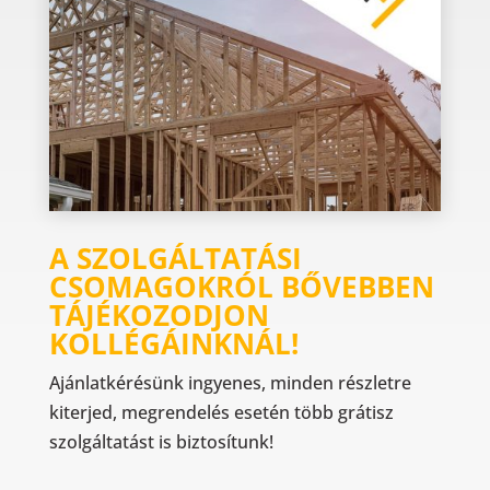
A SZOLGÁLTATÁSI
CSOMAGOKRÓL BŐVEBBEN
TÁJÉKOZODJON
KOLLÉGÁINKNÁL!
Ajánlatkérésünk ingyenes, minden részletre
kiterjed, megrendelés esetén több grátisz
szolgáltatást is biztosítunk!