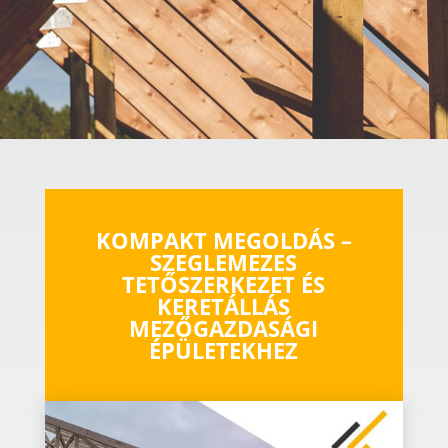
KOMPAKT MEGOLDÁS –
SZEGLEMEZES
TETŐSZERKEZET ÉS
KERETÁLLÁS
MEZŐGAZDASÁGI
ÉPÜLETEKHEZ