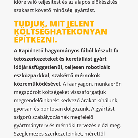
időre való teljesítést és az alapos előkészítési
szakaszt követő minőségi gyártást.
TUDJUK, MIT JELENT
KÖLTSÉGHATÉKONYAN
ÉPÍTKEZNI.
A RapidTető hagyományos fából készült fa
tetőszerkezeteket és keretállást gyárt
időjárásfüggetlenül, teljesen robotizált
eszközparkkal, szakértő mérnökök
közreműködésével.
A faanyagon, munkaerőn
megspórolt költségeket visszaforgatjuk
megrendelőinknek: kedvező árakat kínálunk,
gyorsan és pontosan dolgozunk. A gyártást
szigorú szabályozásnak megfelelő
gyártmányterv és mérnöki tervezés előzi meg.
Szeglemezes szerkezeteinket, mérettől