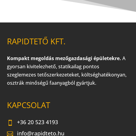
RAPIDTETŐ KFT.
Kompakt megoldás mezőgazdasági épületekre.
A
gyorsan kivitelezhető, statikailag pontos
szeglemezes tetőszerkezeteket, költséghatékonyan,
osztrák minőségű faanyagból gyártjuk.
KAPCSOLAT
+36 20 523 4193
info@rapidteto.hu