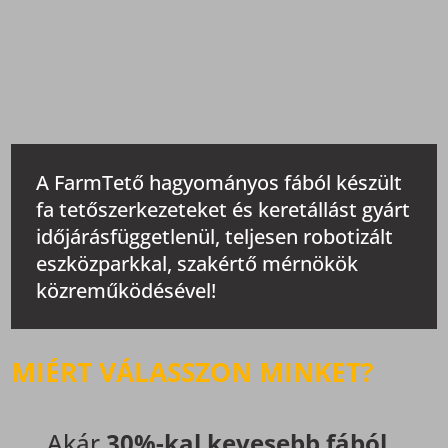
A FarmTető hagyományos fából készült
fa tetőszerkezeteket és keretállást gyárt
időjárásfüggetlenül, teljesen robotizált
eszközparkkal, szakértő mérnökök
közreműködésével!
MIÉRT VÁLASSZON MINKET?
Akár
30%-kal kevesebb fából