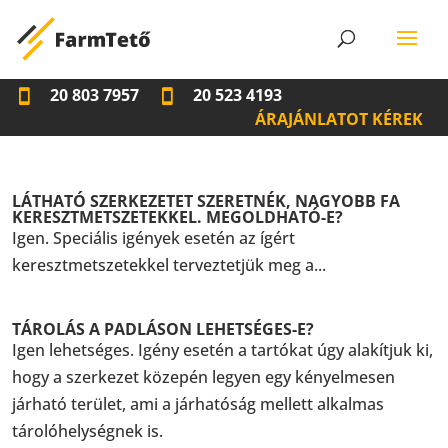
20 803 7957
20 523 4193
ÁRAJÁNLATOT KÉREK
LÁTHATÓ SZERKEZETET SZERETNÉK, NAGYOBB FA
KERESZTMETSZETEKKEL. MEGOLDHATÓ-E?
Igen. Speciális igények esetén az ígért
keresztmetszetekkel terveztetjük meg a...
TÁROLÁS A PADLÁSON LEHETSÉGES-E?
Igen lehetséges. Igény esetén a tartókat úgy alakítjuk ki,
hogy a szerkezet közepén legyen egy kényelmesen
járható terület, ami a járhatóság mellett alkalmas
tárolóhelységnek is.