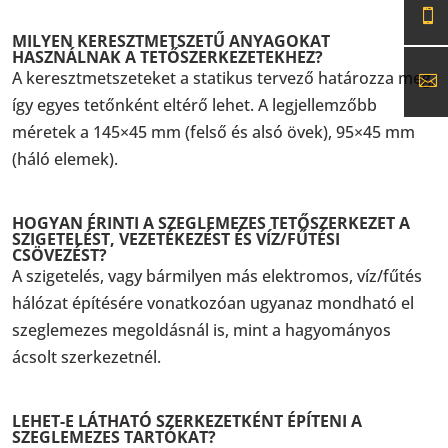
MILYEN KERESZTMETSZETŰ ANYAGOKAT
HASZNÁLNAK A TETŐSZERKEZETEKHEZ?
A keresztmetszeteket a statikus tervező határozza meg,
így egyes tetőnként eltérő lehet. A legjellemzőbb
méretek a 145×45 mm (felső és alsó övek), 95×45 mm
(háló elemek).
HOGYAN ÉRINTI A SZEGLEMEZES TETŐSZERKEZET A
SZIGETELÉST, VEZETÉKEZÉST ÉS VÍZ/FŰTÉSI
CSÖVEZÉST?
A szigetelés, vagy bármilyen más elektromos, víz/fűtés
hálózat építésére vonatkozóan ugyanaz mondható el
szeglemezes megoldásnál is, mint a hagyományos
ácsolt szerkezetnél.
LEHET-E LÁTHATÓ SZERKEZETKÉNT ÉPÍTENI A
SZEGLEMEZES TARTÓKAT?