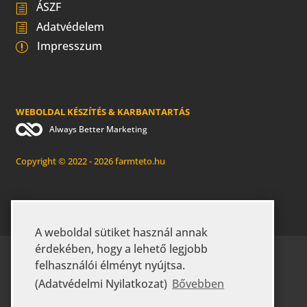
ÁSZF
Adatvédelem
Impresszum
WEBOLDAL KÉSZÍTÉS & KARBANTARTÁS
Always Better Marketing
Copyright © 2022 - 2026 farmteto.hu
A weboldal sütiket használ annak
érdekében, hogy a lehető legjobb
KEZDŐLAP
RÓLUNK
GYIK
felhasználói élményt nyújtsa.
MEZŐGAZDASÁGI ÉPÜLETEK
IPARI ÉPÜLETEK
(Adatvédelmi Nyilatkozat)
Bővebben
KAPCSOLAT