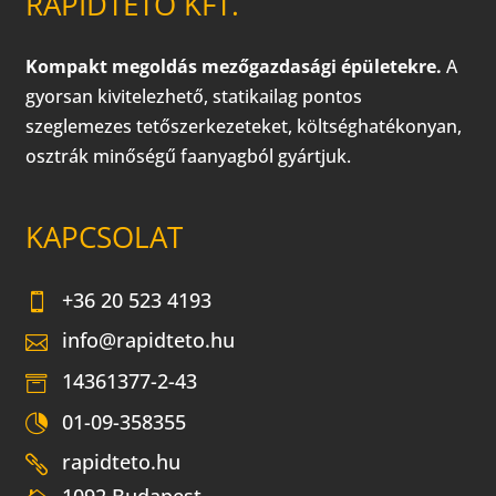
RAPIDTETŐ KFT.
Kompakt megoldás mezőgazdasági épületekre.
A
gyorsan kivitelezhető, statikailag pontos
szeglemezes tetőszerkezeteket, költséghatékonyan,
osztrák minőségű faanyagból gyártjuk.
KAPCSOLAT
+36 20 523 4193
info@rapidteto.hu
14361377-2-43
01-09-358355
rapidteto.hu
1092 Budapest