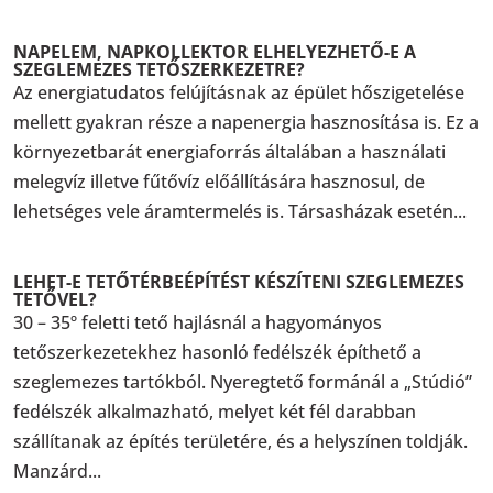
NAPELEM, NAPKOLLEKTOR ELHELYEZHETŐ-E A
SZEGLEMEZES TETŐSZERKEZETRE?
Az energiatudatos felújításnak az épület hőszigetelése
mellett gyakran része a napenergia hasznosítása is. Ez a
környezetbarát energiaforrás általában a használati
melegvíz illetve fűtővíz előállítására hasznosul, de
lehetséges vele áramtermelés is. Társasházak esetén...
LEHET-E TETŐTÉRBEÉPÍTÉST KÉSZÍTENI SZEGLEMEZES
TETŐVEL?
30 – 35º feletti tető hajlásnál a hagyományos
tetőszerkezetekhez hasonló fedélszék építhető a
szeglemezes tartókból. Nyeregtető formánál a „Stúdió”
fedélszék alkalmazható, melyet két fél darabban
szállítanak az építés területére, és a helyszínen toldják.
Manzárd...