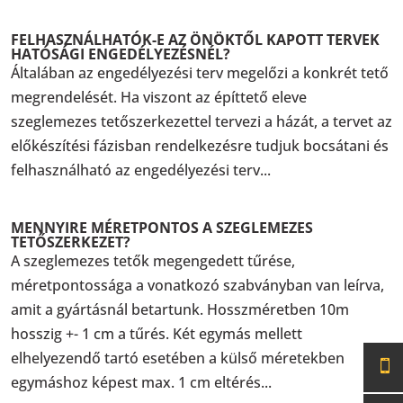
FELHASZNÁLHATÓK-E AZ ÖNÖKTŐL KAPOTT TERVEK
HATÓSÁGI ENGEDÉLYEZÉSNÉL?
Általában az engedélyezési terv megelőzi a konkrét tető
megrendelését. Ha viszont az építtető eleve
szeglemezes tetőszerkezettel tervezi a házát, a tervet az
előkészítési fázisban rendelkezésre tudjuk bocsátani és
felhasználható az engedélyezési terv...
MENNYIRE MÉRETPONTOS A SZEGLEMEZES
TETŐSZERKEZET?
A szeglemezes tetők megengedett tűrése,
méretpontossága a vonatkozó szabványban van leírva,
amit a gyártásnál betartunk. Hosszméretben 10m
hosszig +- 1 cm a tűrés. Két egymás mellett
elhelyezendő tartó esetében a külső méretekben
egymáshoz képest max. 1 cm eltérés...