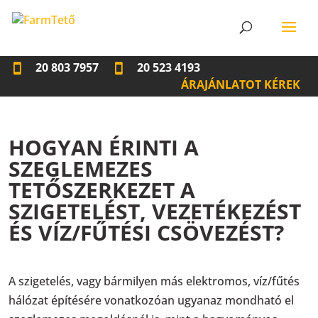
20 803 7957
20 523 4193
ÁRAJÁNLATOT KÉREK
HOGYAN ÉRINTI A
SZEGLEMEZES
TETŐSZERKEZET A
SZIGETELÉST, VEZETÉKEZÉST
ÉS VÍZ/FŰTÉSI CSÖVEZÉST?
A szigetelés, vagy bármilyen más elektromos, víz/fűtés
hálózat építésére vonatkozóan ugyanaz mondható el