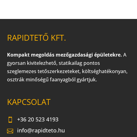
RAPIDTETŐ KFT.
Kompakt megoldás mezőgazdasági épületekre.
A
gyorsan kivitelezhető, statikailag pontos
szeglemezes tetőszerkezeteket, költséghatékonyan,
osztrák minőségű faanyagból gyártjuk.
KAPCSOLAT
+36 20 523 4193
info@rapidteto.hu