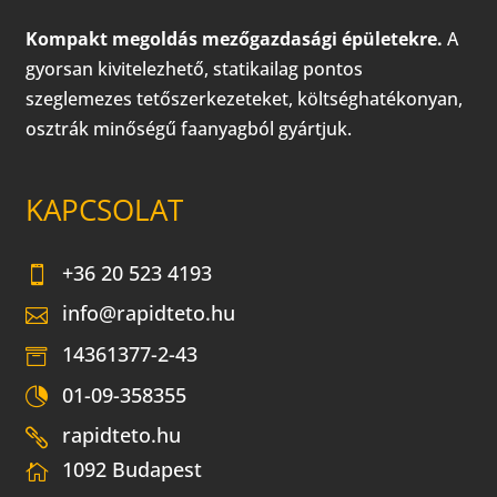
Kompakt megoldás mezőgazdasági épületekre.
A
gyorsan kivitelezhető, statikailag pontos
szeglemezes tetőszerkezeteket, költséghatékonyan,
osztrák minőségű faanyagból gyártjuk.
KAPCSOLAT
+36 20 523 4193
info@rapidteto.hu
14361377-2-43
01-09-358355
rapidteto.hu
1092 Budapest