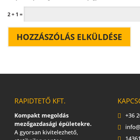
2 + 1 =
RAPIDTETŐ KFT.
KAPCS
Kompakt megoldás
+36 2
mezőgazdasági épületekre.
info@
A gyorsan kivitelezhető,
14361