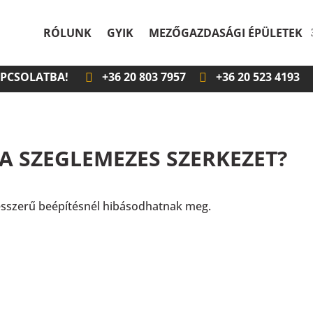
RÓLUNK
GYIK
MEZŐGAZDASÁGI ÉPÜLETEK
APCSOLATBA!
+36
20 803 7957
+36
20 523 4193
 SZEGLEMEZES SZERKEZET?
ésszerű beépítésnél hibásodhatnak meg.