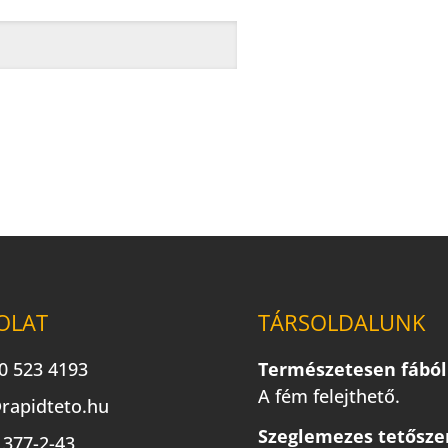
OLAT
TÁRSOLDALUNK
0 523 4193
Természetesen fából
A fém felejthető.
rapidteto.hu
Szeglemezes tetősze
377-2-43