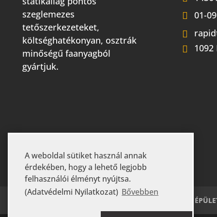
statikailag pontos
szeglemezes
01-09
tetőszerkezeteket,
rapid
költséghatékonyan, osztrák
1092
minőségű faanyagból
gyártjuk.
A weboldal sütiket használ annak
érdekében, hogy a lehető legjobb
felhasználói élményt nyújtsa.
(Adatvédelmi Nyilatkozat)
Bővebben
KEZDŐLAP
RÓLUNK
GYIK
MEZŐGAZDASÁGI ÉPÜLE