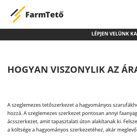
LÉPJEN VELÜNK K
HOGYAN VISZONYLIK AZ ÁR
A szeglemezes tetőszerkezet a hagyományos szarufákho
hozzá. A szeglemezes szerkezet pontosan annyi faanyagb
ácsszerkezet, amit tapasztalati úton alakítanak ki. Fel
a költsége a hagyományos szerkezetéhez, akár meglevő 