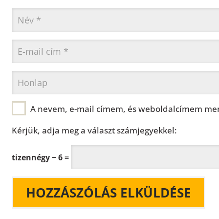
A nevem, e-mail címem, és weboldalcímem men
Kérjük, adja meg a választ számjegyekkel:
tizennégy − 6 =