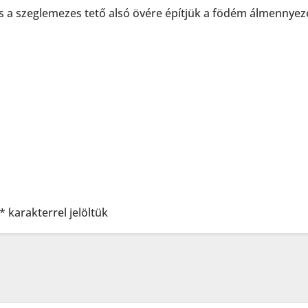
 a szeglemezes tető alsó övére építjük a födém álmennyezet
*
karakterrel jelöltük