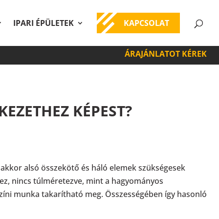
IPARI ÉPÜLETEK
KAPCSOLAT
ÁRAJÁNLATOT KÉREK
EZETHEZ KÉPEST?
akkor alsó összekötő és háló elemek szükségesek
shez, nincs túlméretezve, mint a hagyományos
lyszíni munka takarítható meg. Összességében így hasonló