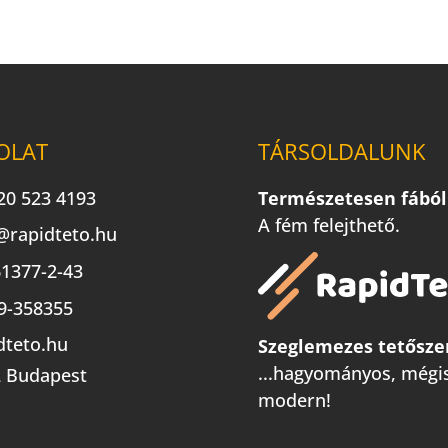
OLAT
TÁRSOLDALUNK
20 523 4193
Természetesen fából
A fém felejthető.
@rapidteto.hu
1377-2-43
9-358355
dteto.hu
Szeglemezes tetősze
...hagyományos, mégi
 Budapest
modern!