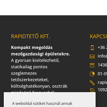
RAPIDTETŐ KFT.
KAPCS
Kompakt megoldás
+36 
mezőgazdasági épületekre.
info
A gyorsan kivitelezhető,
1436
statikailag pontos
szeglemezes
01-0
tetőszerkezeteket,
rapi
költséghatékonyan, osztrák
1092
minőségű faanyagból
gyártjuk.
A weboldal sütiket használ annak