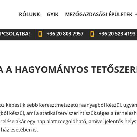
RÓLUNK
GYIK
MEZŐGAZDASÁGI ÉPÜLETEK
APCSOLATBA!
+36
20 803 7957
+36
20 523 4193
A A HAGYOMÁNYOS TETŐSZERK
z képest kisebb keresztmetszetű faanyagból készül, ugyan
ól készül, ami a statikai terv szerint szükséges a terhelé
szerelése akár egy nap alatt megoldható, amivel jelentős he
ház esetében is.