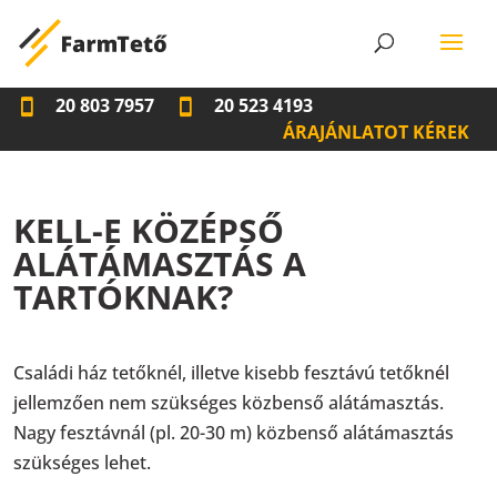
20 803 7957
20 523 4193
ÁRAJÁNLATOT KÉREK
KELL-E KÖZÉPSŐ
ALÁTÁMASZTÁS A
TARTÓKNAK?
Családi ház tetőknél, illetve kisebb fesztávú tetőknél
jellemzően nem szükséges közbenső alátámasztás.
Nagy fesztávnál (pl. 20-30 m) közbenső alátámasztás
szükséges lehet.