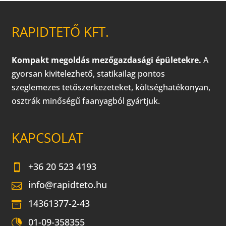
RAPIDTETŐ KFT.
Kompakt megoldás mezőgazdasági épületekre.
A
gyorsan kivitelezhető, statikailag pontos
szeglemezes tetőszerkezeteket, költséghatékonyan,
osztrák minőségű faanyagból gyártjuk.
KAPCSOLAT
+36 20 523 4193
info@rapidteto.hu
14361377-2-43
01-09-358355