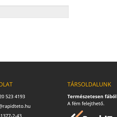
OLAT
TÁRSOLDALUNK
20 523 4193
Természetesen fából
A fém felejthető.
@rapidteto.hu
1377-2-43