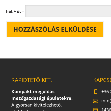
hét + öt =
RAPIDTETŐ KFT.
KAPCS
Kompakt megoldás
+36 
mezőgazdasági épületekre.
info
A gyorsan kivitelezhető,
1436