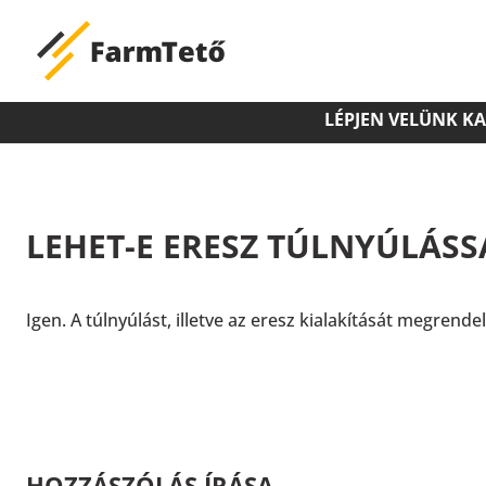
LÉPJEN VELÜNK K
LEHET-E ERESZ TÚLNYÚLÁSSA
Igen. A túlnyúlást, illetve az eresz kialakítását megre
HOZZÁSZÓLÁS ÍRÁSA