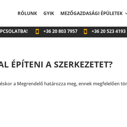
RÓLUNK
GYIK
MEZŐGAZDASÁGI ÉPÜLETEK
APCSOLATBA!
+36
20 803 7957
+36
20 523 4193
L ÉPÍTENI A SZERKEZETET?
ndeléskor a Megrendelő határozza meg, ennek megfelelően tör