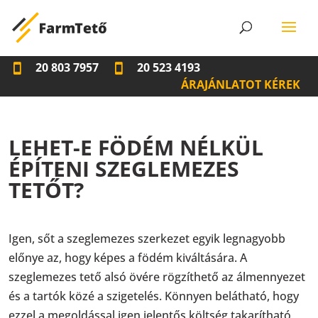
20 803 7957
20 523 4193
ÁRAJÁNLATOT KÉREK
LEHET-E FÖDÉM NÉLKÜL
ÉPÍTENI SZEGLEMEZES
TETŐT?
Igen, sőt a szeglemezes szerkezet egyik legnagyobb
előnye az, hogy képes a födém kiváltására. A
szeglemezes tető alsó övére rögzíthető az álmennyezet
és a tartók közé a szigetelés. Könnyen belátható, hogy
ezzel a megoldással igen jelentős költség takarítható