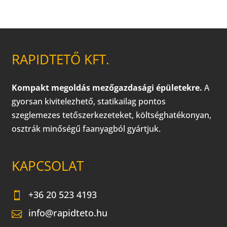
RAPIDTETŐ KFT.
Kompakt megoldás mezőgazdasági épületekre.
A
gyorsan kivitelezhető, statikailag pontos
szeglemezes tetőszerkezeteket, költséghatékonyan,
osztrák minőségű faanyagból gyártjuk.
KAPCSOLAT
+36 20 523 4193
info@rapidteto.hu