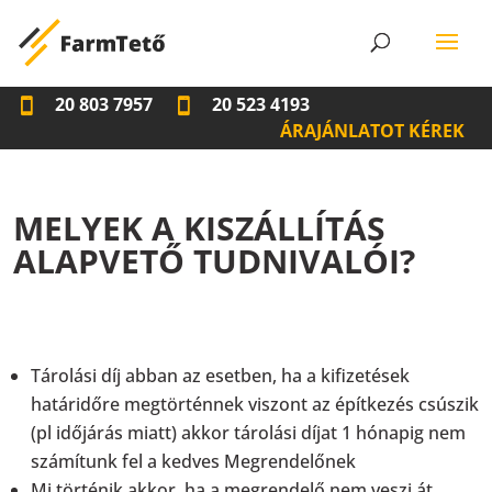
20 803 7957
20 523 4193
ÁRAJÁNLATOT KÉREK
MELYEK A KISZÁLLÍTÁS
ALAPVETŐ TUDNIVALÓI?
Tárolási díj abban az esetben, ha a kifizetések
határidőre megtörténnek viszont az építkezés csúszik
(pl időjárás miatt) akkor tárolási díjat 1 hónapig nem
számítunk fel a kedves Megrendelőnek
Mi történik akkor, ha a megrendelő nem veszi át