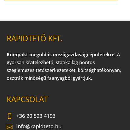
RAPIDTETŐ KFT.
Kompakt megoldás mezőgazdasági épületekre.
A
gyorsan kivitelezhető, statikailag pontos
szeglemezes tetőszerkezeteket, költséghatékonyan,
osztrák minőségű faanyagból gyártjuk.
KAPCSOLAT
+36 20 523 4193
info@rapidteto.hu