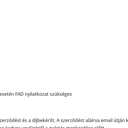
esetén FAD nyilatkozat szükséges
erződést és a díjbekérőt. A szerződést aláírva email útján ké