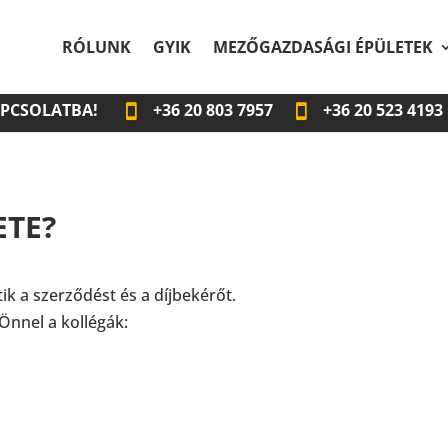
RÓLUNK
GYIK
MEZŐGAZDASÁGI ÉPÜLETEK
APCSOLATBA!
+36
20 803 7957
+36
20 523 4193
ETE?
ik a szerződést és a díjbekérőt.
Önnel a kollégák: