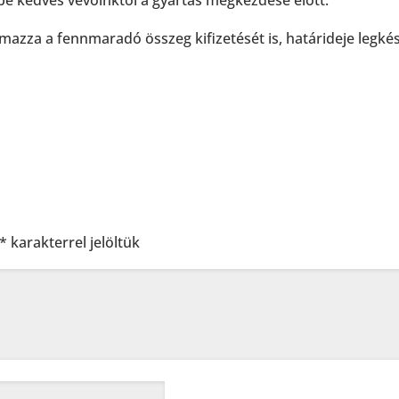
 be kedves vevőinktől a gyártás megkezdése előtt.
lmazza a fennmaradó összeg kifizetését is, határideje legké
*
karakterrel jelöltük