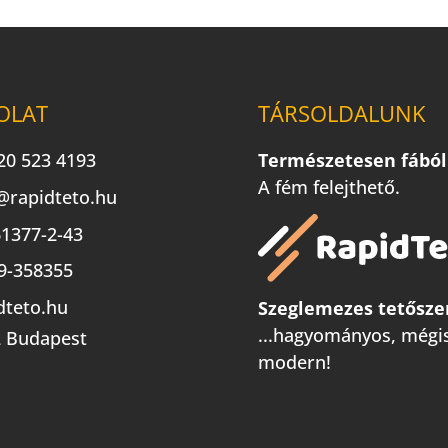
OLAT
TÁRSOLDALUNK
20 523 4193
Természetesen fából
A fém felejthető.
@rapidteto.hu
1377-2-43
9-358355
dteto.hu
Szeglemezes tetősze
...hagyományos, mégi
 Budapest
modern!