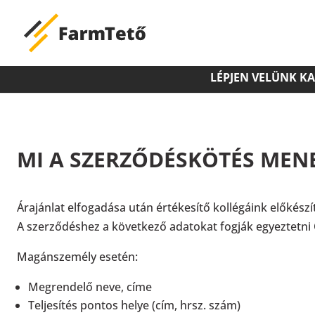
LÉPJEN VELÜNK K
MI A SZERZŐDÉSKÖTÉS MEN
Árajánlat elfogadása után értékesítő kollégáink előkészít
A szerződéshez a következő adatokat fogják egyeztetni 
Magánszemély esetén:
Megrendelő neve, címe
Teljesítés pontos helye (cím, hrsz. szám)