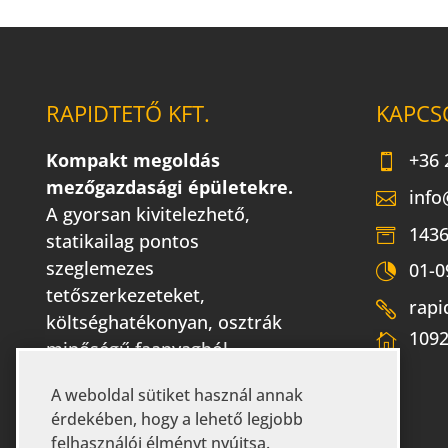
RAPIDTETŐ KFT.
KAPCS
Kompakt megoldás
+36 
mezőgazdasági épületekre.
info
A gyorsan kivitelezhető,
1436
statikailag pontos
szeglemezes
01-0
tetőszerkezeteket,
rapi
költséghatékonyan, osztrák
1092
minőségű faanyagból
gyártjuk.
A weboldal sütiket használ annak
érdekében, hogy a lehető legjobb
felhasználói élményt nyújtsa.