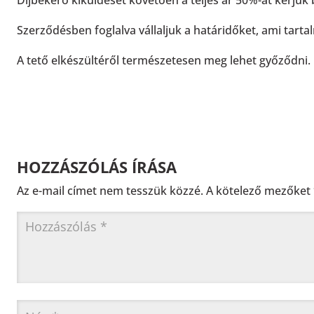
Díjbekérő kiküldését követően a teljes ár 50%-át kérjük
Szerződésben foglalva vállaljuk a határidőket, ami tarta
A tető elkészültéről természetesen meg lehet győződni.
HOZZÁSZÓLÁS ÍRÁSA
Az e-mail címet nem tesszük közzé.
A kötelező mezőket