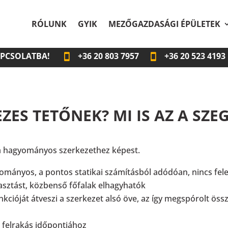
RÓLUNK
GYIK
MEZŐGAZDASÁGI ÉPÜLETEK
APCSOLATBA!
+36
20 803 7957
+36
20 523 4193
ZES TETŐNEK? MI IS AZ A SZE
a hagyományos szerkezethez képest.
ományos, a pontos statikai számításból adódóan, nincs fel
sztást, közbenső főfalak elhagyhatók
nkcióját átveszi a szerkezet alsó öve, az így megspórolt ös
a felrakás időpontjához