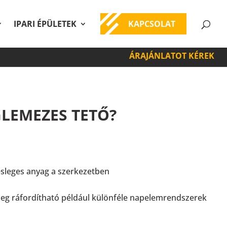
IPARI ÉPÜLETEK
KAPCSOLAT
ÁRAJÁNLATOT KÉREK
GLEMEZES TETŐ?
esleges anyag a szerkezetben
szeg ráfordítható például különféle napelemrendszerek