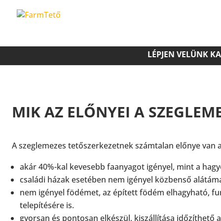
LÉPJEN VELÜNK K
MIK AZ ELŐNYEI A SZEGLEME
A szeglemezes tetőszerkezetnek számtalan előnye van 
akár 40%-kal kevesebb faanyagot igényel, mint a hagy
családi házak esetében nem igényel közbenső alátáma
nem igényel födémet, az épített födém elhagyható, fu
telepítésére is.
gyorsan és pontosan elkészül, kiszállítása időzíthető 