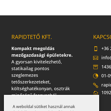
RAPIDTETŐ KFT.
KAPCS
Kompakt megoldás
+36 
mezőgazdasági épületekre.
info
A gyorsan kivitelezhető,
1436
statikailag pontos
szeglemezes
01-0
tetőszerkezeteket,
rapi
költséghatékonyan, osztrák
1092
minőségű faanyagból
gyártjuk.
A weboldal sütiket használ annak