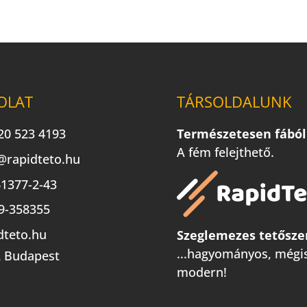
OLAT
TÁRSOLDALUNK
20 523 4193
Természetesen fából
A fém felejthető.
@rapidteto.hu
1377-2-43
9-358355
dteto.hu
Szeglemezes tetősze
...hagyományos, mégi
 Budapest
modern!