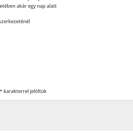
setében akár egy nap alatt
szerkezeténél
*
karakterrel jelöltük