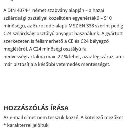
A DIN 4074-1 német szabvány alapján – a hazai
szilárdsági osztállyal közelítően egyenértékű – S10
minőségű, az Eurocode-alapú MSZ EN 338 szerint pedig
C24 szilárdsági osztályú anyagot használunk. A gyártott
szerkezeten is felismerhető a CE és C24 bélyegző
meglétéről. A C24 minőségi osztályú fa
nedvességtartalma max. 22 % lehet, azaz légszáraz, ami
már biztosítja a későbbi vetemedés mentességet.
HOZZÁSZÓLÁS ÍRÁSA
Az e-mail címet nem tesszük közzé.
A kötelező mezőket
*
karakterrel jelöltük