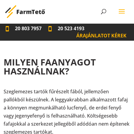
20 803 7957
20 523 4193
ÁRAJÁNLATOT KÉREK
MILYEN FAANYAGOT
HASZNÁLNAK?
Szeglemezes tartók fűrészelt fából, jellemzően
pallókból készülnek. A leggyakrabban alkalmazott fafaj
a könnyen megmunkálható lucfenyő, de erdei fenyő
vagy jegenyefenyő is felhasználható. Költségesebb
fafajokkal a szerkezet jellegéből adódóan nem építenek
szeglemezes tartókat.