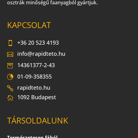
osztrák minőségű faanyagból gyártjuk.
KAPCSOLAT
+36 20 523 4193
info@rapidteto.hu
14361377-2-43
01-09-358355
rapidteto.hu
1092 Budapest
TÁRSOLDALUNK
Természetesen fából.