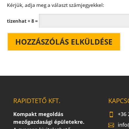
Kérjük, adja meg a választ számjegyekkel:
tizenhat + 8 =
RAPIDTETŐ KFT.
KAPCS
Kompakt megoldás
+36 
mezőgazdasági épületekre.
info