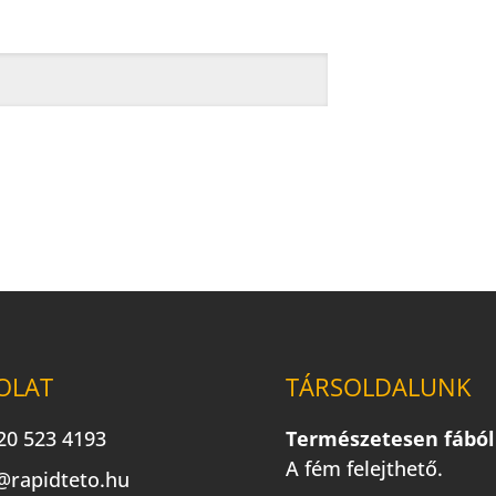
OLAT
TÁRSOLDALUNK
20 523 4193
Természetesen fából
A fém felejthető.
@rapidteto.hu