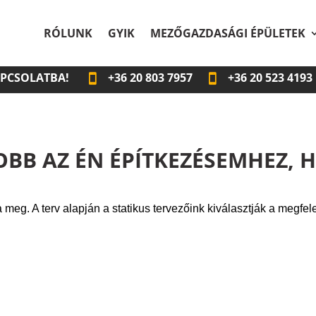
RÓLUNK
GYIK
MEZŐGAZDASÁGI ÉPÜLETEK
APCSOLATBA!
+36
20 803 7957
+36
20 523 4193
OBB AZ ÉN ÉPÍTKEZÉSEMHEZ, 
meg. A terv alapján a statikus tervezőink kiválasztják a megfel