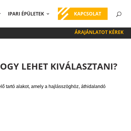
IPARI ÉPÜLETEK
KAPCSOLAT
ÁRAJÁNLATOT KÉREK
HOGY LEHET KIVÁLASZTANI?
elő tartó alakot, amely a hajlásszöghöz, áthidalandó