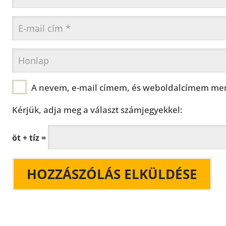
A nevem, e-mail címem, és weboldalcímem men
Kérjük, adja meg a választ számjegyekkel:
öt + tíz =