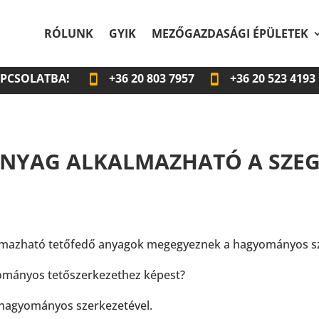
RÓLUNK
GYIK
MEZŐGAZDASÁGI ÉPÜLETEK
APCSOLATBA!
+36
20 803 7957
+36
20 523 4193
ANYAG ALKALMAZHATÓ A SZEG
kalmazható tetőfedő anyagok megegyeznek a hagyományos sz
yományos tetőszerkezethez képest?
 hagyományos szerkezetével.