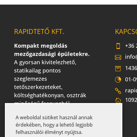
RAPIDTETŐ KFT.
KAPCS
Kompakt megoldás
+36 
mezőgazdasági épületekre.
info
A gyorsan kivitelezhető,
1436
statikailag pontos
szeglemezes
01-0
tetőszerkezeteket,
rapi
költséghatékonyan, osztrák
1092
minőségű faanyagból
gyártjuk.
A weboldal sütiket használ annak
érdekében, hogy a lehető legjobb
felhasználói élményt nyújtsa.