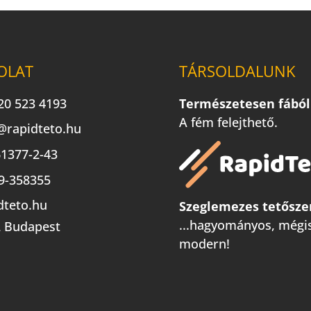
OLAT
TÁRSOLDALUNK
20 523 4193
Természetesen fából
A fém felejthető.
@rapidteto.hu
1377-2-43
9-358355
dteto.hu
Szeglemezes tetősze
...hagyományos, mégi
 Budapest
modern!