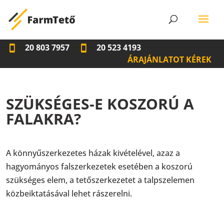
20 803 7957
20 523 4193
ÁRAJÁNLATOT KÉREK
SZÜKSÉGES-E KOSZORÚ A
FALAKRA?
A könnyűszerkezetes házak kivételével, azaz a
hagyományos falszerkezetek esetében a koszorú
szükséges elem, a tetőszerkezetet a talpszelemen
közbeiktatásával lehet rászerelni.