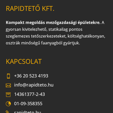
RAPIDTETŐ KFT.
Kompakt megoldás mezőgazdasági épületekre.
A
gyorsan kivitelezhető, statikailag pontos
szeglemezes tetőszerkezeteket, költséghatékonyan,
osztrák minőségű faanyagból gyártjuk.
KAPCSOLAT
+36 20 523 4193
info@rapidteto.hu
14361377-2-43
01-09-358355
rapidteto.hu