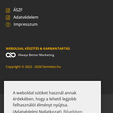
ÁSZF
Adatvédelem
Impresszum
WEBOLDAL KÉSZÍTÉS & KARBANTARTÁS
Always Better Marketing
Copyright © 2022 - 2026 farmteto.hu
A weboldal sütiket használ annak
érdekében, hogy a lehető legjobb
KEZDŐLAP
RÓLUNK
GYIK
felhasználói élményt nyújtsa.
MEZŐGAZDASÁGI ÉPÜLETEK
IPARI ÉPÜLETEK
(Adatvédelmi Nyilatkozat)
Bővebben