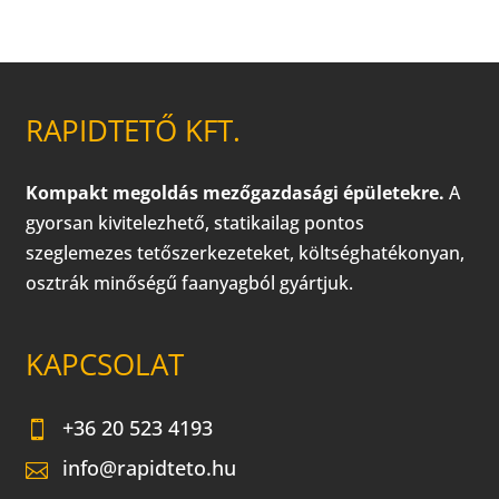
RAPIDTETŐ KFT.
Kompakt megoldás mezőgazdasági épületekre.
A
gyorsan kivitelezhető, statikailag pontos
szeglemezes tetőszerkezeteket, költséghatékonyan,
osztrák minőségű faanyagból gyártjuk.
KAPCSOLAT
+36 20 523 4193
info@rapidteto.hu