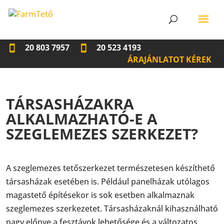
20 803 7957
20 523 4193
ÁRAJÁNLATOT KÉREK
TÁRSASHÁZAKRA
ALKALMAZHATÓ-E A
SZEGLEMEZES SZERKEZET?
A szeglemezes tetőszerkezet természetesen készíthető
társasházak esetében is. Például panelházak utólagos
magastető építésekor is sok esetben alkalmaznak
szeglemezes szerkezetet. Társasházaknál kihasználható
nagy előnye a fesztávok lehetősége és a változatos