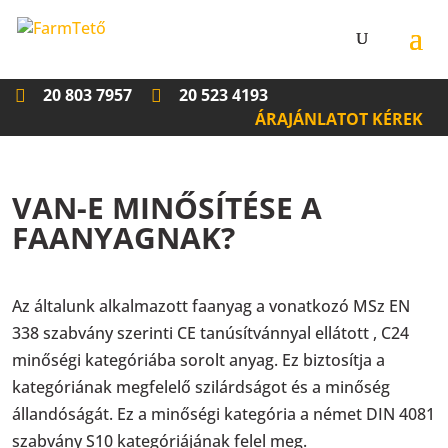
20 803 7957
20 523 4193
ÁRAJÁNLATOT KÉREK
VAN-E MINŐSÍTÉSE A
FAANYAGNAK?
Az általunk alkalmazott faanyag a vonatkozó MSz EN
338 szabvány szerinti CE tanúsítvánnyal ellátott , C24
minőségi kategóriába sorolt anyag. Ez biztosítja a
kategóriának megfelelő szilárdságot és a minőség
állandóságát. Ez a minőségi kategória a német DIN 4081
szabvány S10 kategóriájának felel meg.