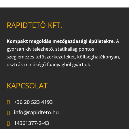
RAPIDTETŐ KFT.
Kompakt megoldás mezőgazdasági épületekre.
A
gyorsan kivitelezhető, statikailag pontos
szeglemezes tetőszerkezeteket, költséghatékonyan,
osztrák minőségű faanyagból gyártjuk.
KAPCSOLAT
+36 20 523 4193
info@rapidteto.hu
14361377-2-43