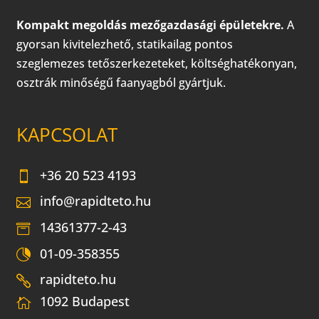
Kompakt megoldás mezőgazdasági épületekre.
A
gyorsan kivitelezhető, statikailag pontos
szeglemezes tetőszerkezeteket, költséghatékonyan,
osztrák minőségű faanyagból gyártjuk.
KAPCSOLAT
+36 20 523 4193
info@rapidteto.hu
14361377-2-43
01-09-358355
rapidteto.hu
1092 Budapest