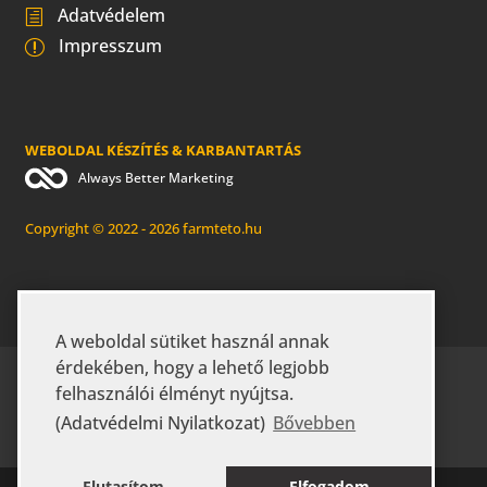
Adatvédelem
Impresszum
WEBOLDAL KÉSZÍTÉS & KARBANTARTÁS
Always Better Marketing
Copyright © 2022 - 2026 farmteto.hu
A weboldal sütiket használ annak
érdekében, hogy a lehető legjobb
KEZDŐLAP
RÓLUNK
GYIK
felhasználói élményt nyújtsa.
MEZŐGAZDASÁGI ÉPÜLETEK
IPARI ÉPÜLETEK
(Adatvédelmi Nyilatkozat)
Bővebben
KAPCSOLAT
Elutasítom
Elfogadom