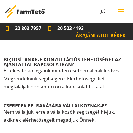
20 803 7957
20 523 4193
ÁRAJÁNLATOT KÉREK
BIZTOSÍTANAK-E KONZULTÁCIÓS LEHETŐSÉGET AZ
AJÁNLATTAL KAPCSOLATBAN?
Értékesítő kollégáink minden esetben állnak kedves
Megrendelőink segítségére. Elérhetőségeiket
megtalálják honlapunkon a kapcsolat fül alatt.
CSEREPEK FELRAKÁSÁRA VÁLLALKOZNAK-E?
Nem vállaljuk, erre alvállalkozók segítségét hívjuk,
akiknek elérhetőségeit megadjuk Önnek.