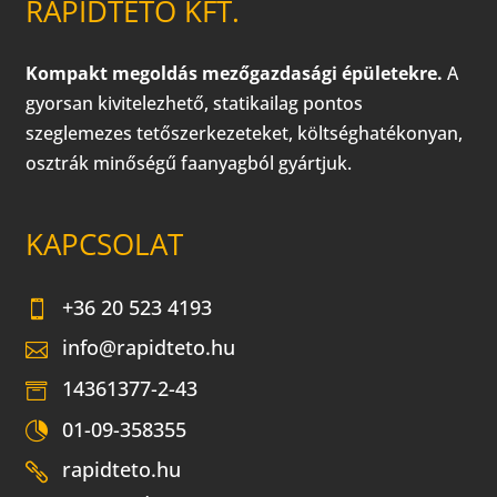
RAPIDTETŐ KFT.
Kompakt megoldás mezőgazdasági épületekre.
A
gyorsan kivitelezhető, statikailag pontos
szeglemezes tetőszerkezeteket, költséghatékonyan,
osztrák minőségű faanyagból gyártjuk.
KAPCSOLAT
+36 20 523 4193
info@rapidteto.hu
14361377-2-43
01-09-358355
rapidteto.hu