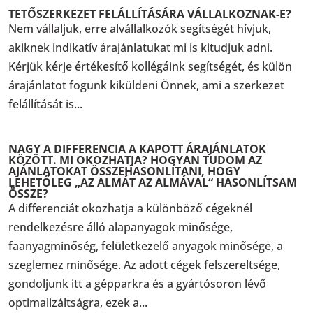
TETŐSZERKEZET FELÁLLÍTÁSÁRA VÁLLALKOZNAK-E?
Nem vállaljuk, erre alvállalkozók segítségét hívjuk,
akiknek indikatív árajánlatukat mi is kitudjuk adni.
Kérjük kérje értékesítő kollégáink segítségét, és külön
árajánlatot fogunk kiküldeni Önnek, ami a szerkezet
felállítását is...
NAGY A DIFFERENCIA A KAPOTT ÁRAJÁNLATOK
KÖZÖTT. MI OKOZHATJA? HOGYAN TUDOM AZ
AJÁNLATOKAT ÖSSZEHASONLÍTANI, HOGY
LEHETŐLEG „AZ ALMÁT AZ ALMÁVAL“ HASONLÍTSAM
ÖSSZE?
A differenciát okozhatja a különböző cégeknél
rendelkezésre álló alapanyagok minősége,
faanyagminőség, felületkezelő anyagok minősége, a
szeglemez minősége. Az adott cégek felszereltsége,
gondoljunk itt a gépparkra és a gyártósoron lévő
optimalizáltságra, ezek a...