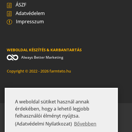
ÁSZF
Adatvédelem
Impresszum
WEBOLDAL KÉSZÍTÉS & KARBANTARTÁS
Always Better Marketing
Copyright © 2022 - 2026 farmteto.hu
A weboldal sütiket használ annak
érdekében, hogy a lehető legjobb
KEZDŐLAP
RÓLUNK
GYIK
felhasználói élményt nyújtsa.
MEZŐGAZDASÁGI ÉPÜLETEK
IPARI ÉPÜLETEK
(Adatvédelmi Nyilatkozat)
Bővebben
KAPCSOLAT