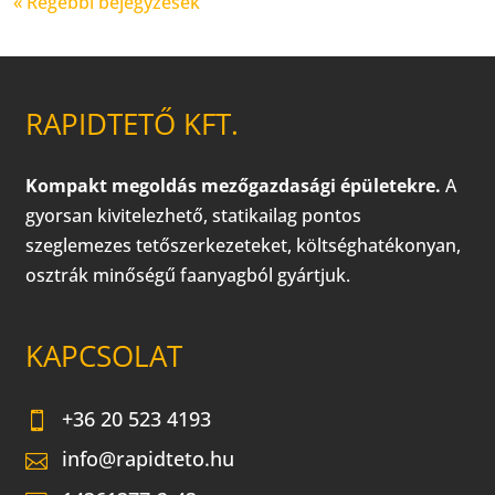
« Régebbi bejegyzések
RAPIDTETŐ KFT.
Kompakt megoldás mezőgazdasági épületekre.
A
gyorsan kivitelezhető, statikailag pontos
szeglemezes tetőszerkezeteket, költséghatékonyan,
osztrák minőségű faanyagból gyártjuk.
KAPCSOLAT
+36 20 523 4193
info@rapidteto.hu