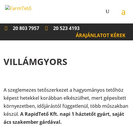
20 803 7957
20 523 4193
ÁRAJÁNLATOT KÉREK
VILLÁMGYORS
A szeglemezes tetőszerkezet a hagyományos tetőhöz
képest hetekkel korábban elkészülhet, mert gépesített
környezetben, időjárástól függetlenül, több műszakban
készül.
A RapidTető Kft. napi 1 háztetőt gyárt, saját
ács szakember gárdával.