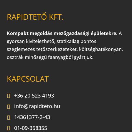
RAPIDTETŐ KFT.
Kompakt megoldás mezőgazdasági épületekre.
A
gyorsan kivitelezhető, statikailag pontos
szeglemezes tetőszerkezeteket, költséghatékonyan,
osztrák minőségű faanyagból gyártjuk.
KAPCSOLAT
+36 20 523 4193
info@rapidteto.hu
14361377-2-43
01-09-358355