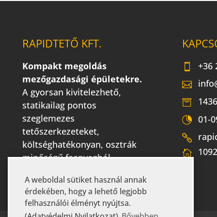
RAPIDTETŐ KFT.
KAPCS
Kompakt megoldás
+36 
mezőgazdasági épületekre.
info
A gyorsan kivitelezhető,
1436
statikailag pontos
szeglemezes
01-0
tetőszerkezeteket,
rapi
költséghatékonyan, osztrák
1092
minőségű faanyagból
gyártjuk.
A weboldal sütiket használ annak
érdekében, hogy a lehető legjobb
felhasználói élményt nyújtsa.
(Adatvédelmi Nyilatkozat)
Bővebben