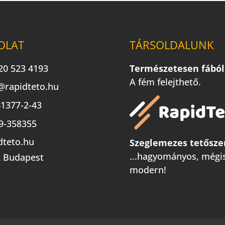
OLAT
TÁRSOLDALUNK
20 523 4193
Természetesen fából
A fém felejthető.
@rapidteto.hu
1377-2-43
9-358355
dteto.hu
Szeglemezes tetősze
...hagyományos, mégi
 Budapest
modern!