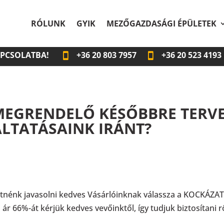
RÓLUNK
GYIK
MEZŐGAZDASÁGI ÉPÜLETEK
APCSOLATBA!
+36
20 803 7957
+36
20 523 4193
MEGRENDELŐ KÉSŐBBRE TERVEZ
LTATÁSAINK IRÁNT?
etnénk javasolni kedves Vásárlóinknak válassza a KOCKÁZA
ár 66%-át kérjük kedves vevőinktől, így tudjuk biztosítani r