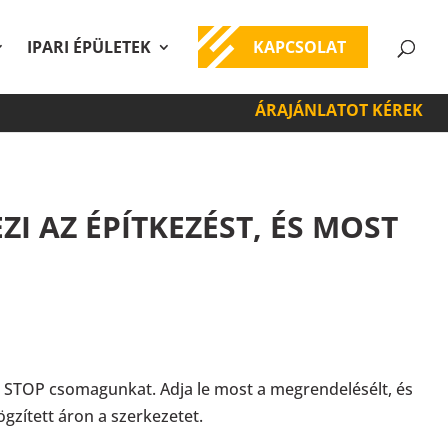
IPARI ÉPÜLETEK
KAPCSOLAT
ÁRAJÁNLATOT KÉREK
I AZ ÉPÍTKEZÉST, ÉS MOST
T STOP csomagunkat. Adja le most a megrendelésélt, és
ögzített áron a szerkezetet.