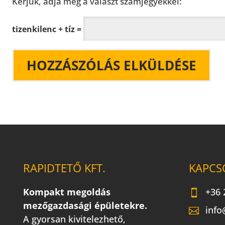
Kérjük, adja meg a választ számjegyekkel:
tizenkilenc + tíz =
RAPIDTETŐ KFT.
KAPCS
Kompakt megoldás
+36 
mezőgazdasági épületekre.
info
A gyorsan kivitelezhető,