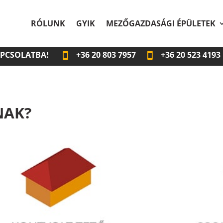
RÓLUNK
GYIK
MEZŐGAZDASÁGI ÉPÜLETEK
APCSOLATBA!
+36
20 803 7957
+36
20 523 4193
NAK?