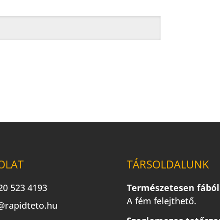
OLAT
TÁRSOLDALUNK
20 523 4193
Természetesen fából
A fém felejthető.
@rapidteto.hu