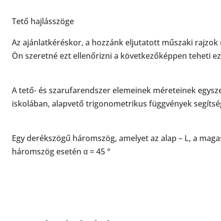
Tető hajlásszöge
Az ajánlatkéréskor, a hozzánk eljutatott műszaki rajzok m
Ön szeretné ezt ellenőrizni a következőképpen teheti ez
A tető- és szarufarendszer elemeinek méreteinek egys
iskolában, alapvető trigonometrikus függvények segítsé
Egy derékszögű háromszög, amelyet az alap – L, a magassá
háromszög esetén α = 45 °