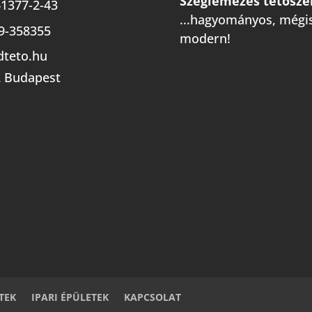
Szeglemezes tetősze
1377-2-43
...hagyományos, mégi
9-358355
modern!
dteto.hu
 Budapest
TEK
IPARI ÉPÜLETEK
KAPCSOLAT