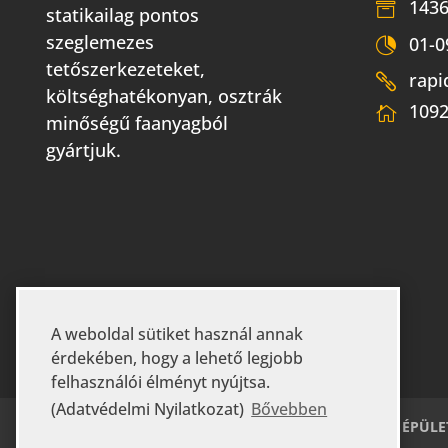
1436
statikailag pontos
szeglemezes
01-0
tetőszerkezeteket,
rapi
költséghatékonyan, osztrák
1092
minőségű faanyagból
gyártjuk.
A weboldal sütiket használ annak
érdekében, hogy a lehető legjobb
felhasználói élményt nyújtsa.
(Adatvédelmi Nyilatkozat)
Bővebben
KEZDŐLAP
RÓLUNK
GYIK
MEZŐGAZDASÁGI ÉPÜLE