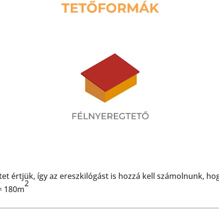
et értjük, így az ereszkilógást is hozzá kell számolnunk, ho
2
 = 180m