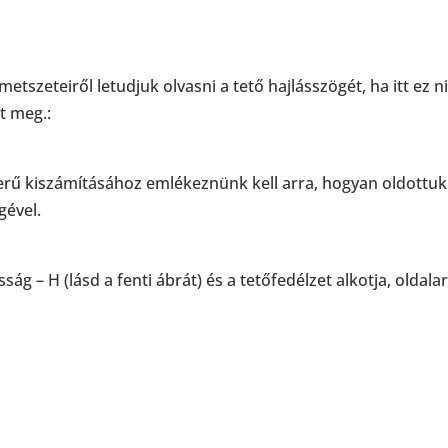
etszeteiről letudjuk olvasni a tető hajlásszögét, ha itt ez 
t meg.:
zerű kiszámításához emlékeznünk kell arra, hogyan oldott
gével.
g – H (lásd a fenti ábrát) és a tetőfedélzet alkotja, oldala