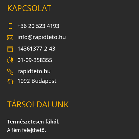
KAPCSOLAT
+36 20 523 4193
info@rapidteto.hu
14361377-2-43
01-09-358355
rapidteto.hu
1092 Budapest
TÁRSOLDALUNK
Természetesen fából.
A fém felejthető.