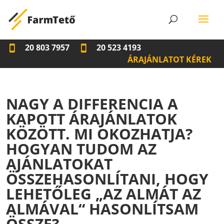
20 803 7957
20 523 4193
ÁRAJÁNLATOT KÉREK
NAGY A DIFFERENCIA A
KAPOTT ÁRAJÁNLATOK
KÖZÖTT. MI OKOZHATJA?
HOGYAN TUDOM AZ
AJÁNLATOKAT
ÖSSZEHASONLÍTANI, HOGY
LEHETŐLEG „AZ ALMÁT AZ
ALMÁVAL“ HASONLÍTSAM
ÖSSZE?