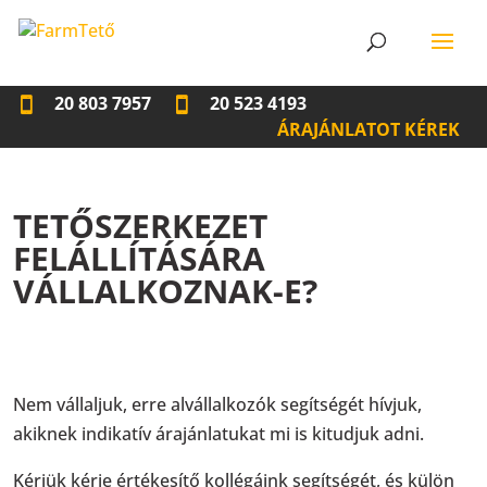
20 803 7957
20 523 4193
ÁRAJÁNLATOT KÉREK
TETŐSZERKEZET
FELÁLLÍTÁSÁRA
VÁLLALKOZNAK-E?
Nem vállaljuk, erre alvállalkozók segítségét hívjuk,
akiknek indikatív árajánlatukat mi is kitudjuk adni.
Kérjük kérje értékesítő kollégáink segítségét, és külön