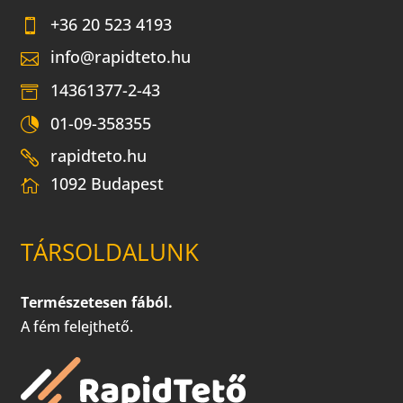
+36 20 523 4193
info@rapidteto.hu
14361377-2-43
01-09-358355
rapidteto.hu
1092 Budapest
TÁRSOLDALUNK
Természetesen fából.
A fém felejthető.