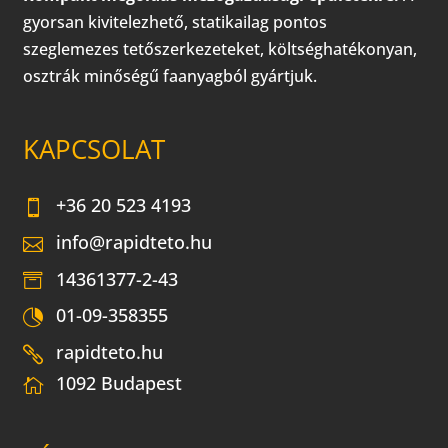
gyorsan kivitelezhető, statikailag pontos
szeglemezes tetőszerkezeteket, költséghatékonyan,
osztrák minőségű faanyagból gyártjuk.
KAPCSOLAT
+36 20 523 4193
info@rapidteto.hu
14361377-2-43
01-09-358355
rapidteto.hu
1092 Budapest