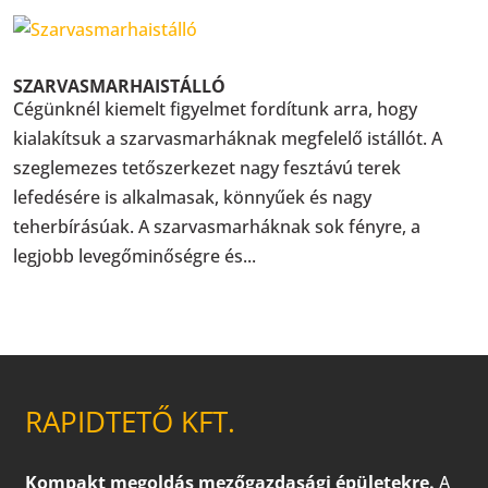
SZARVASMARHAISTÁLLÓ
Cégünknél kiemelt figyelmet fordítunk arra, hogy
kialakítsuk a szarvasmarháknak megfelelő istállót. A
szeglemezes tetőszerkezet nagy fesztávú terek
lefedésére is alkalmasak, könnyűek és nagy
teherbírásúak. A szarvasmarháknak sok fényre, a
legjobb levegőminőségre és...
RAPIDTETŐ KFT.
Kompakt megoldás mezőgazdasági épületekre.
A