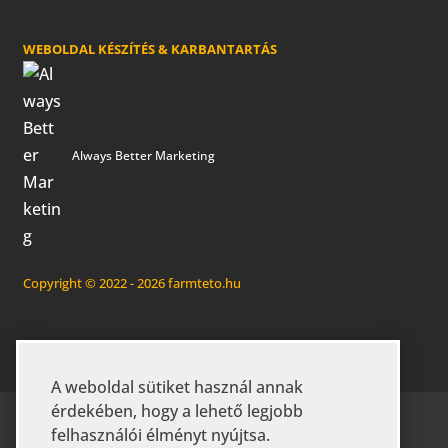
WEBOLDAL KÉSZÍTÉS & KARBANTARTÁS
Always Better Marketing
Copyright © 2022 - 2026 farmteto.hu
A weboldal sütiket használ annak
érdekében, hogy a lehető legjobb
KEZDŐLAP
RÓLUNK
GYIK
felhasználói élményt nyújtsa.
MEZŐGAZDASÁGI ÉPÜLETEK
IPARI ÉPÜLETEK